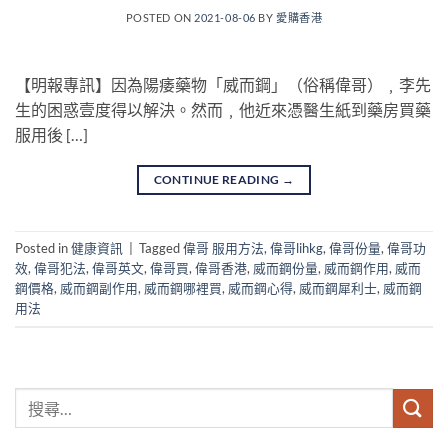
POSTED ON
2021-08-06
BY
愛購香港
【明報專訊】因為陽痿藥物「威而鋼」（俗稱偉哥）﹐李先
生的困惑壹度得以解決。然而﹐他近來憑醫生紙到藥房買藥
服用後 […]
CONTINUE READING
→
Posted in
健康資訊
|
Tagged
偉哥 服用方法
,
偉哥lihkg
,
偉哥份量
,
偉哥功
效
,
偉哥犯法
,
偉哥英文
,
偉哥買
,
偉哥香港
,
威而鋼份量
,
威而鋼作用
,
威而
鋼價格
,
威而鋼副作用
,
威而鋼哪裡買
,
威而鋼心得
,
威而鋼犀利士
,
威而鋼
用法