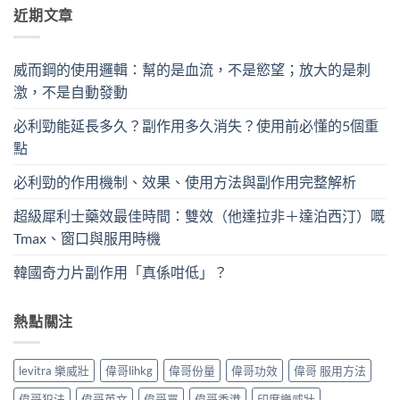
近期文章
威而鋼的使用邏輯：幫的是血流，不是慾望；放大的是刺
激，不是自動發動
必利勁能延長多久？副作用多久消失？使用前必懂的5個重
點
必利勁的作用機制、效果、使用方法與副作用完整解析
超級犀利士藥效最佳時間：雙效（他達拉非＋達泊西汀）嘅
Tmax、窗口與服用時機
韓國奇力片副作用「真係咁低」？
熱點關注
levitra 樂威壯
偉哥lihkg
偉哥份量
偉哥功效
偉哥 服用方法
偉哥犯法
偉哥英文
偉哥買
偉哥香港
印度樂威壯