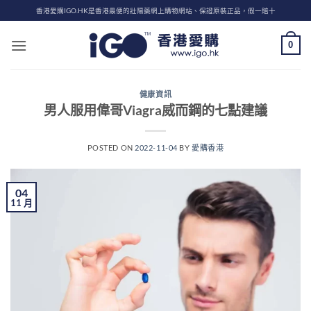
Skip
香港愛購IGO.HK是香港最便的壯陽藥網上購物網站、保證原裝正品，假一賠十
to
content
0
健康資訊
男人服用偉哥Viagra威而鋼的七點建議
POSTED ON
2022-11-04
BY
愛購香港
04
11 月