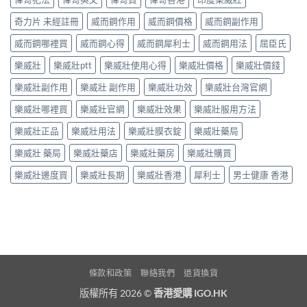
奇力片 未經註冊
威而鋼作用
威而鋼價格
威而鋼副作用
威而鋼哪裡買
威而鋼心得
威而鋼犀利士
威而鋼用法
屈臣氏
樂威壯
樂威壯ptt
樂威壯使用心得
樂威壯價格
樂威壯價錢
樂威壯副作用
樂威壯 副作用
樂威壯功效
樂威壯台灣官網
樂威壯哪裡買
樂威壯官網
樂威壯效果
樂威壯服用方法
樂威壯正品
樂威壯用法
樂威壯膜衣錠
樂威壯藥局
樂威壯 藥局
樂威壯藥店
樂威壯藥房
樂威壯購買
樂威壯邊度買
樂威壯長期
樂威壯香港
犀利士
男士健康 香港
條款和政策
聯絡我們
退貨換貨
版權所有 2026 ©
香港愛購 IGO.HK