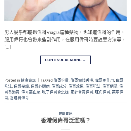
男人幾乎都聽過偉哥Viagra這種藥物，也知道偉哥的作用，
服用偉哥也會帶來些副作用，在服用偉哥時要註意方法等，
[…]
CONTINUE READING
→
Posted in
健康資訊
|
Tagged
偉哥份量
,
偉哥價錢香港
,
偉哥副作用
,
偉哥
吃法
,
偉哥幾錢
,
偉哥心臟病
,
偉哥成分
,
偉哥效果
,
偉哥犯法
,
偉哥網購
,
偉
哥香港買
,
偉哥高血壓
,
吃了偉哥會怎樣
,
家計會買偉哥
,
旺角偉哥
,
萬寧偉
哥
,
香港買偉哥
健康資訊
香港假偉哥泛濫嗎？