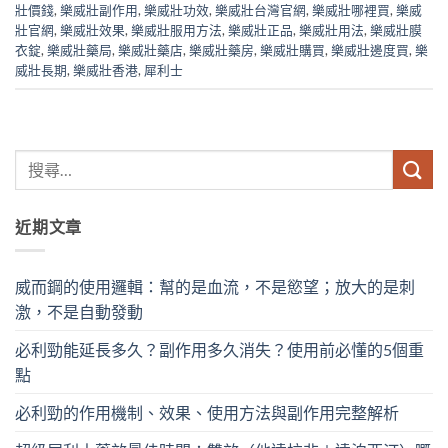
壯價錢
,
樂威壯副作用
,
樂威壯功效
,
樂威壯台灣官網
,
樂威壯哪裡買
,
樂威
壯官網
,
樂威壯效果
,
樂威壯服用方法
,
樂威壯正品
,
樂威壯用法
,
樂威壯膜
衣錠
,
樂威壯藥局
,
樂威壯藥店
,
樂威壯藥房
,
樂威壯購買
,
樂威壯邊度買
,
樂
威壯長期
,
樂威壯香港
,
犀利士
近期文章
威而鋼的使用邏輯：幫的是血流，不是慾望；放大的是刺
激，不是自動發動
必利勁能延長多久？副作用多久消失？使用前必懂的5個重
點
必利勁的作用機制、效果、使用方法與副作用完整解析