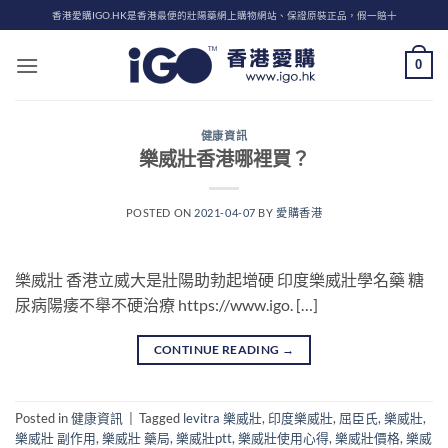
Skip
香港愛購IGO.HK是香港最便的壯陽藥網上購物網站、保證原裝正品，假一賠十
to
content
0
健康資訊
樂威壯香港哪裡買？
POSTED ON
2021-04-07
BY
愛購香港
樂威壯 香港立威大是壯陽助勃起增硬 印度樂威壯學名藥 糖
尿病陽痿不舉不硬治療 https://www.igo. […]
CONTINUE READING
→
Posted in
健康資訊
|
Tagged
levitra 樂威壯
,
印度樂威壯
,
屈臣氏
,
樂威壯
,
樂威壯 副作用
,
樂威壯 藥局
,
樂威壯ptt
,
樂威壯使用心得
,
樂威壯價格
,
樂威