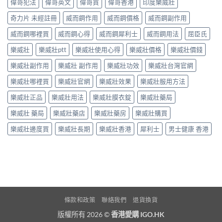
偉哥犯法
偉哥英文
偉哥買
偉哥香港
印度樂威壯
奇力片 未經註冊
威而鋼作用
威而鋼價格
威而鋼副作用
威而鋼哪裡買
威而鋼心得
威而鋼犀利士
威而鋼用法
屈臣氏
樂威壯
樂威壯ptt
樂威壯使用心得
樂威壯價格
樂威壯價錢
樂威壯副作用
樂威壯 副作用
樂威壯功效
樂威壯台灣官網
樂威壯哪裡買
樂威壯官網
樂威壯效果
樂威壯服用方法
樂威壯正品
樂威壯用法
樂威壯膜衣錠
樂威壯藥局
樂威壯 藥局
樂威壯藥店
樂威壯藥房
樂威壯購買
樂威壯邊度買
樂威壯長期
樂威壯香港
犀利士
男士健康 香港
條款和政策
聯絡我們
退貨換貨
版權所有 2026 ©
香港愛購 IGO.HK