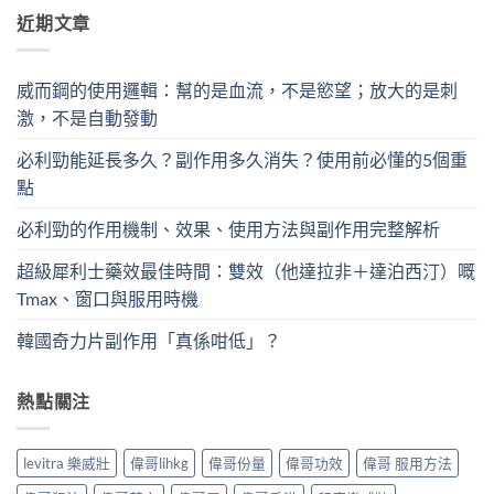
近期文章
威而鋼的使用邏輯：幫的是血流，不是慾望；放大的是刺
激，不是自動發動
必利勁能延長多久？副作用多久消失？使用前必懂的5個重
點
必利勁的作用機制、效果、使用方法與副作用完整解析
超級犀利士藥效最佳時間：雙效（他達拉非＋達泊西汀）嘅
Tmax、窗口與服用時機
韓國奇力片副作用「真係咁低」？
熱點關注
levitra 樂威壯
偉哥lihkg
偉哥份量
偉哥功效
偉哥 服用方法