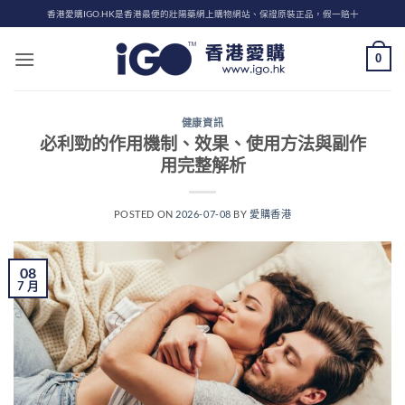
Skip
香港愛購IGO.HK是香港最便的壯陽藥網上購物網站、保證原裝正品，假一賠十
to
content
0
健康資訊
必利勁的作用機制、效果、使用方法與副作
用完整解析
POSTED ON
2026-07-08
BY
愛購香港
08
7 月