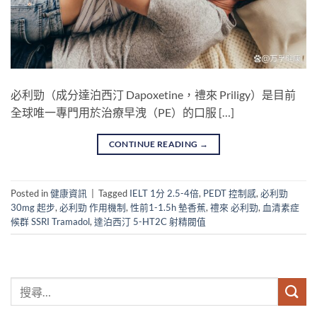
必利勁（成分達泊西汀 Dapoxetine，禮來 Priligy）是目前
全球唯一專門用於治療早洩（PE）的口服 […]
CONTINUE READING
→
Posted in
健康資訊
|
Tagged
IELT 1分 2.5-4倍
,
PEDT 控制感
,
必利勁
30mg 起步
,
必利勁 作用機制
,
性前1-1.5h 墊香蕉
,
禮來 必利勁
,
血清素症
候群 SSRI Tramadol
,
達泊西汀 5-HT2C 射精閥值