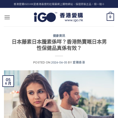
Skip
香港愛購IGO.HK是香港最便的壯陽藥網上購物網站、保證原裝正品，假一賠十
to
content
0
健康資訊
日本藤素日本騰素係咩？香港熱賣嘅日本男
性保健品真係有效？
POSTED ON
2026-06-05
BY
愛購香港
05
6 月