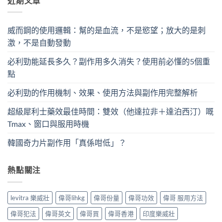
近期文章
威而鋼的使用邏輯：幫的是血流，不是慾望；放大的是刺
激，不是自動發動
必利勁能延長多久？副作用多久消失？使用前必懂的5個重
點
必利勁的作用機制、效果、使用方法與副作用完整解析
超級犀利士藥效最佳時間：雙效（他達拉非＋達泊西汀）嘅
Tmax、窗口與服用時機
韓國奇力片副作用「真係咁低」？
熱點關注
levitra 樂威壯
偉哥lihkg
偉哥份量
偉哥功效
偉哥 服用方法
偉哥犯法
偉哥英文
偉哥買
偉哥香港
印度樂威壯