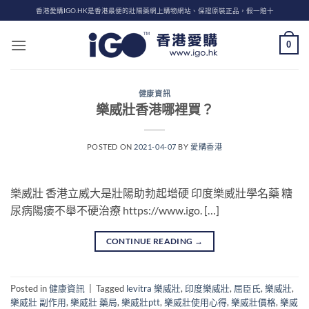
Skip
香港愛購IGO.HK是香港最便的壯陽藥網上購物網站、保證原裝正品，假一賠十
to
content
0
健康資訊
樂威壯香港哪裡買？
POSTED ON
2021-04-07
BY
愛購香港
樂威壯 香港立威大是壯陽助勃起增硬 印度樂威壯學名藥 糖
尿病陽痿不舉不硬治療 https://www.igo. […]
CONTINUE READING
→
Posted in
健康資訊
|
Tagged
levitra 樂威壯
,
印度樂威壯
,
屈臣氏
,
樂威壯
,
樂威壯 副作用
,
樂威壯 藥局
,
樂威壯ptt
,
樂威壯使用心得
,
樂威壯價格
,
樂威