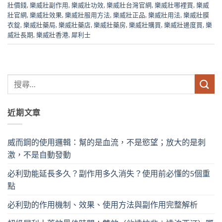
壯價錢
,
樂威壯副作用
,
樂威壯功效
,
樂威壯台灣官網
,
樂威壯哪裡買
,
樂威
壯官網
,
樂威壯效果
,
樂威壯服用方法
,
樂威壯正品
,
樂威壯用法
,
樂威壯膜
衣錠
,
樂威壯藥局
,
樂威壯藥店
,
樂威壯藥房
,
樂威壯購買
,
樂威壯邊度買
,
樂
威壯長期
,
樂威壯香港
,
犀利士
近期文章
威而鋼的使用邏輯：幫的是血流，不是慾望；放大的是刺
激，不是自動發動
必利勁能延長多久？副作用多久消失？使用前必懂的5個重
點
必利勁的作用機制、效果、使用方法與副作用完整解析