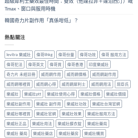
超級犀利士藥效最佳時間：雙效（他達拉非＋達泊西汀）嘅
Tmax、窗口與服用時機
韓國奇力片副作用「真係咁低」？
熱點關注
levitra 樂威壯
偉哥lihkg
偉哥份量
偉哥功效
偉哥 服用方法
偉哥犯法
偉哥英文
偉哥買
偉哥香港
印度樂威壯
奇力片 未經註冊
威而鋼作用
威而鋼價格
威而鋼副作用
威而鋼哪裡買
威而鋼心得
威而鋼犀利士
威而鋼用法
屈臣氏
樂威壯
樂威壯ptt
樂威壯使用心得
樂威壯價格
樂威壯價錢
樂威壯副作用
樂威壯 副作用
樂威壯功效
樂威壯台灣官網
樂威壯哪裡買
樂威壯官網
樂威壯效果
樂威壯服用方法
樂威壯正品
樂威壯用法
樂威壯膜衣錠
樂威壯藥局
樂威壯 藥局
樂威壯藥店
樂威壯藥房
樂威壯購買