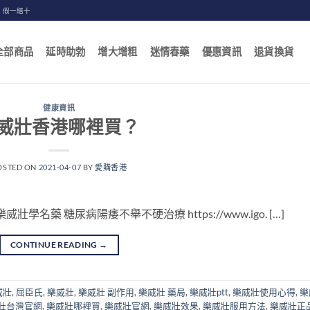
，假一賠十
全部商品
延時助勃
增大增粗
迷情春藥
優惠資訊
退貨換貨
健康資訊
威壯香港哪裡買？
OSTED ON
2021-04-07
BY
愛購香港
名藥 糖尿病陽痿不舉不硬治療 https://www.igo. […]
CONTINUE READING
→
威壯
,
屈臣氏
,
樂威壯
,
樂威壯 副作用
,
樂威壯 藥局
,
樂威壯ptt
,
樂威壯使用心得
,
樂
壯台灣官網
,
樂威壯哪裡買
,
樂威壯官網
,
樂威壯效果
,
樂威壯服用方法
,
樂威壯正