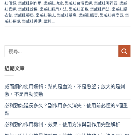
壯價錢
,
樂威壯副作用
,
樂威壯功效
,
樂威壯台灣官網
,
樂威壯哪裡買
,
樂威
壯官網
,
樂威壯效果
,
樂威壯服用方法
,
樂威壯正品
,
樂威壯用法
,
樂威壯膜
衣錠
,
樂威壯藥局
,
樂威壯藥店
,
樂威壯藥房
,
樂威壯購買
,
樂威壯邊度買
,
樂
威壯長期
,
樂威壯香港
,
犀利士
近期文章
威而鋼的使用邏輯：幫的是血流，不是慾望；放大的是刺
激，不是自動發動
必利勁能延長多久？副作用多久消失？使用前必懂的5個重
點
必利勁的作用機制、效果、使用方法與副作用完整解析