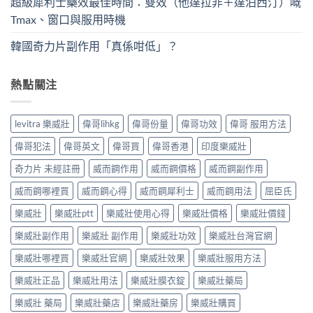
超級犀利士藥效最佳時間：雙效（他達拉非＋達泊西汀）嘅
Tmax、窗口與服用時機
韓國奇力片副作用「真係咁低」？
熱點關注
levitra 樂威壯
偉哥lihkg
偉哥份量
偉哥功效
偉哥 服用方法
偉哥犯法
偉哥英文
偉哥買
偉哥香港
印度樂威壯
奇力片 未經註冊
威而鋼作用
威而鋼價格
威而鋼副作用
威而鋼哪裡買
威而鋼心得
威而鋼犀利士
威而鋼用法
屈臣氏
樂威壯
樂威壯ptt
樂威壯使用心得
樂威壯價格
樂威壯價錢
樂威壯副作用
樂威壯 副作用
樂威壯功效
樂威壯台灣官網
樂威壯哪裡買
樂威壯官網
樂威壯效果
樂威壯服用方法
樂威壯正品
樂威壯用法
樂威壯膜衣錠
樂威壯藥局
樂威壯 藥局
樂威壯藥店
樂威壯藥房
樂威壯購買