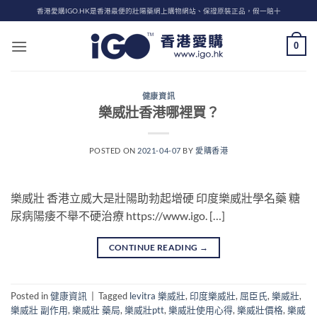
Skip
香港愛購IGO.HK是香港最便的壯陽藥網上購物網站、保證原裝正品，假一賠十
to
content
0
健康資訊
樂威壯香港哪裡買？
POSTED ON
2021-04-07
BY
愛購香港
樂威壯 香港立威大是壯陽助勃起增硬 印度樂威壯學名藥 糖
尿病陽痿不舉不硬治療 https://www.igo. […]
CONTINUE READING
→
Posted in
健康資訊
|
Tagged
levitra 樂威壯
,
印度樂威壯
,
屈臣氏
,
樂威壯
,
樂威壯 副作用
,
樂威壯 藥局
,
樂威壯ptt
,
樂威壯使用心得
,
樂威壯價格
,
樂威