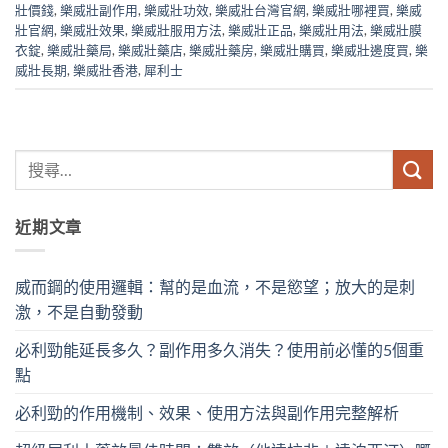
壯價錢
,
樂威壯副作用
,
樂威壯功效
,
樂威壯台灣官網
,
樂威壯哪裡買
,
樂威
壯官網
,
樂威壯效果
,
樂威壯服用方法
,
樂威壯正品
,
樂威壯用法
,
樂威壯膜
衣錠
,
樂威壯藥局
,
樂威壯藥店
,
樂威壯藥房
,
樂威壯購買
,
樂威壯邊度買
,
樂
威壯長期
,
樂威壯香港
,
犀利士
近期文章
威而鋼的使用邏輯：幫的是血流，不是慾望；放大的是刺
激，不是自動發動
必利勁能延長多久？副作用多久消失？使用前必懂的5個重
點
必利勁的作用機制、效果、使用方法與副作用完整解析