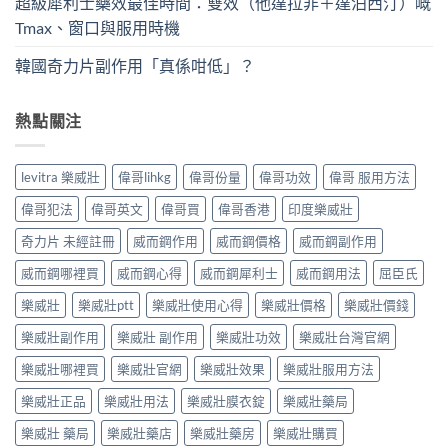
超級犀利士藥效最佳時間：雙效（他達拉非＋達泊西汀）嘅
Tmax、窗口與服用時機
韓國奇力片副作用「真係咁低」？
熱點關注
levitra 樂威壯
偉哥lihkg
偉哥份量
偉哥功效
偉哥 服用方法
偉哥犯法
偉哥英文
偉哥買
偉哥香港
印度樂威壯
奇力片 未經註冊
威而鋼作用
威而鋼價格
威而鋼副作用
威而鋼哪裡買
威而鋼心得
威而鋼犀利士
威而鋼用法
屈臣氏
樂威壯
樂威壯ptt
樂威壯使用心得
樂威壯價格
樂威壯價錢
樂威壯副作用
樂威壯 副作用
樂威壯功效
樂威壯台灣官網
樂威壯哪裡買
樂威壯官網
樂威壯效果
樂威壯服用方法
樂威壯正品
樂威壯用法
樂威壯膜衣錠
樂威壯藥局
樂威壯 藥局
樂威壯藥店
樂威壯藥房
樂威壯購買