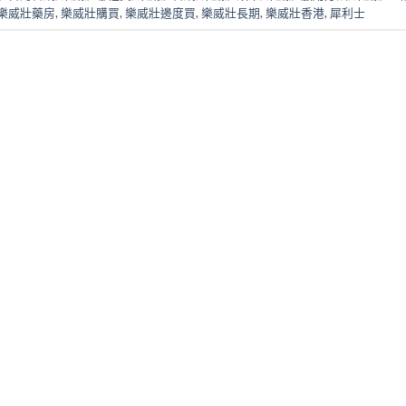
樂威壯藥房
,
樂威壯購買
,
樂威壯邊度買
,
樂威壯長期
,
樂威壯香港
,
犀利士