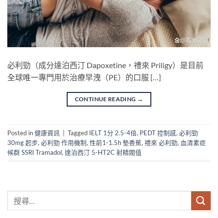
必利勁（成分達泊西汀 Dapoxetine，禮來 Priligy）是目前
全球唯一專門用於治療早洩（PE）的口服 […]
CONTINUE READING
→
Posted in
健康資訊
|
Tagged
IELT 1分 2.5-4倍
,
PEDT 控制感
,
必利勁
30mg 起步
,
必利勁 作用機制
,
性前1-1.5h 墊香蕉
,
禮來 必利勁
,
血清素症
候群 SSRI Tramadol
,
達泊西汀 5-HT2C 射精閥值