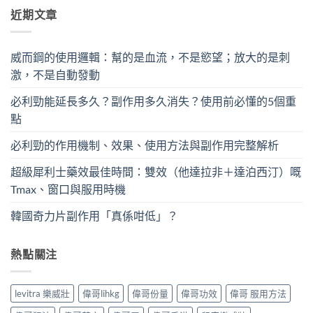
近期文章
威而鋼的使用邏輯：幫的是血流，不是慾望；放大的是刺
激，不是自動發動
必利勁能延長多久？副作用多久消失？使用前必懂的5個重
點
必利勁的作用機制、效果、使用方法與副作用完整解析
超級犀利士藥效最佳時間：雙效（他達拉非＋達泊西汀）嘅
Tmax、窗口與服用時機
韓國奇力片副作用「真係咁低」？
熱點關注
levitra 樂威壯
偉哥lihkg
偉哥份量
偉哥功效
偉哥 服用方法