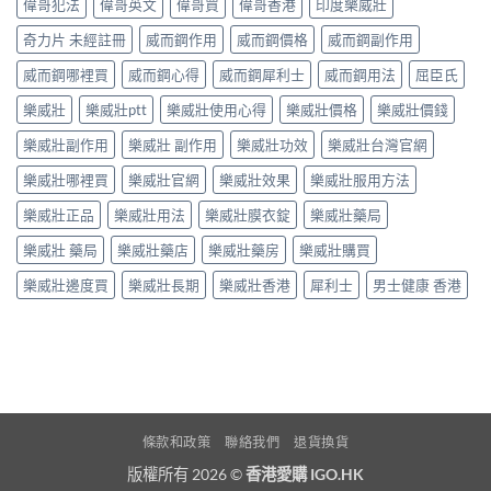
偉哥犯法
偉哥英文
偉哥買
偉哥香港
印度樂威壯
奇力片 未經註冊
威而鋼作用
威而鋼價格
威而鋼副作用
威而鋼哪裡買
威而鋼心得
威而鋼犀利士
威而鋼用法
屈臣氏
樂威壯
樂威壯ptt
樂威壯使用心得
樂威壯價格
樂威壯價錢
樂威壯副作用
樂威壯 副作用
樂威壯功效
樂威壯台灣官網
樂威壯哪裡買
樂威壯官網
樂威壯效果
樂威壯服用方法
樂威壯正品
樂威壯用法
樂威壯膜衣錠
樂威壯藥局
樂威壯 藥局
樂威壯藥店
樂威壯藥房
樂威壯購買
樂威壯邊度買
樂威壯長期
樂威壯香港
犀利士
男士健康 香港
條款和政策
聯絡我們
退貨換貨
版權所有 2026 ©
香港愛購 IGO.HK