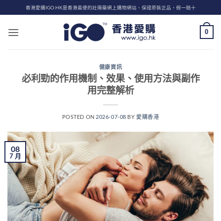
Skip
香港愛購IGO.HK是香港最便的壯陽藥網上購物網站、保證原裝正品，假一賠十
to
content
0
健康資訊
必利勁的作用機制、效果、使用方法與副作
用完整解析
POSTED ON
2026-07-08
BY
愛購香港
08
7 月