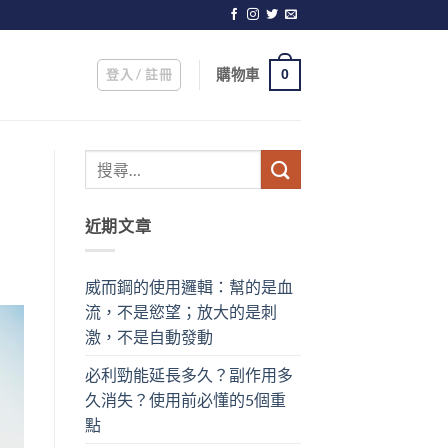
登入 / 註冊
購物車
0
近期文章
威而鋼的使用邏輯：幫的是血
流，不是慾望；放大的是刺
激，不是自動發動
必利勁能延長多久？副作用多
久消失？使用前必懂的5個重
點