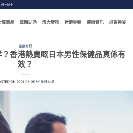
，假一賠十
全部商品
延時助勃
增大增粗
迷情春藥
優惠資訊
退貨換貨
健康資訊
咩？香港熱賣嘅日本男性保健品真係有
效？
OSTED ON
2026-06-05
BY
愛購香港