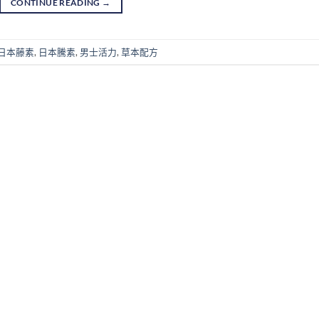
CONTINUE READING
→
日本藤素
,
日本騰素
,
男士活力
,
草本配方