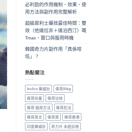
必利勁的作用機制、效果、使
用方法與副作用完整解析
超級犀利士藥效最佳時間：雙
效（他達拉非＋達泊西汀）嘅
Tmax、窗口與服用時機
韓國奇力片副作用「真係咁
低」？
熱點關注
levitra 樂威壯
偉哥lihkg
偉哥份量
偉哥功效
偉哥 服用方法
偉哥犯法
偉哥英文
偉哥買
偉哥香港
印度樂威壯
奇力片 未經註冊