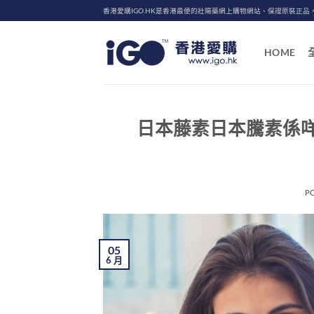
Skip
香港愛購IGO.HK是香港最便的壯陽藥網上購物網站、保證原裝正品
to
content
HOME
日本藤素日本騰素係
P
05
6 月