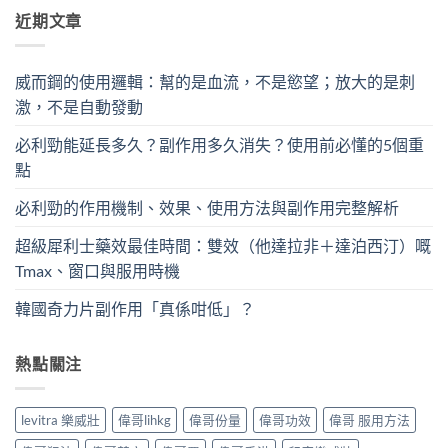
近期文章
威而鋼的使用邏輯：幫的是血流，不是慾望；放大的是刺
激，不是自動發動
必利勁能延長多久？副作用多久消失？使用前必懂的5個重
點
必利勁的作用機制、效果、使用方法與副作用完整解析
超級犀利士藥效最佳時間：雙效（他達拉非＋達泊西汀）嘅
Tmax、窗口與服用時機
韓國奇力片副作用「真係咁低」？
熱點關注
levitra 樂威壯
偉哥lihkg
偉哥份量
偉哥功效
偉哥 服用方法