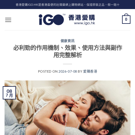
Skip
香港愛購IGO.HK是香港最便的壯陽藥網上購物網站、保證原裝正品，假一賠十
to
content
0
健康資訊
必利勁的作用機制、效果、使用方法與副作
用完整解析
POSTED ON
2026-07-08
BY
愛購香港
08
7 月