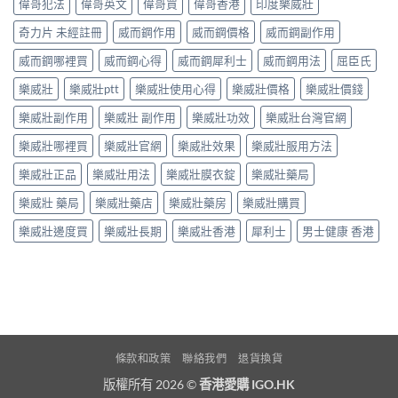
偉哥犯法
偉哥英文
偉哥買
偉哥香港
印度樂威壯
奇力片 未經註冊
威而鋼作用
威而鋼價格
威而鋼副作用
威而鋼哪裡買
威而鋼心得
威而鋼犀利士
威而鋼用法
屈臣氏
樂威壯
樂威壯ptt
樂威壯使用心得
樂威壯價格
樂威壯價錢
樂威壯副作用
樂威壯 副作用
樂威壯功效
樂威壯台灣官網
樂威壯哪裡買
樂威壯官網
樂威壯效果
樂威壯服用方法
樂威壯正品
樂威壯用法
樂威壯膜衣錠
樂威壯藥局
樂威壯 藥局
樂威壯藥店
樂威壯藥房
樂威壯購買
樂威壯邊度買
樂威壯長期
樂威壯香港
犀利士
男士健康 香港
條款和政策
聯絡我們
退貨換貨
版權所有 2026 ©
香港愛購 IGO.HK