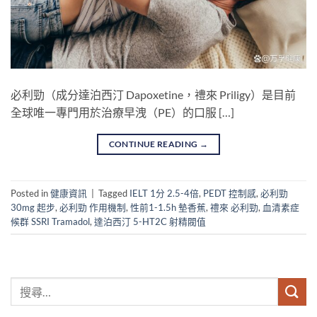
必利勁（成分達泊西汀 Dapoxetine，禮來 Priligy）是目前
全球唯一專門用於治療早洩（PE）的口服 […]
CONTINUE READING
→
Posted in
健康資訊
|
Tagged
IELT 1分 2.5-4倍
,
PEDT 控制感
,
必利勁
30mg 起步
,
必利勁 作用機制
,
性前1-1.5h 墊香蕉
,
禮來 必利勁
,
血清素症
候群 SSRI Tramadol
,
達泊西汀 5-HT2C 射精閥值