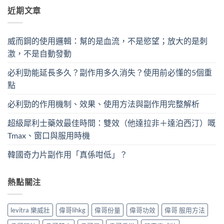
近期文章
威而鋼的使用邏輯：幫的是血流，不是慾望；放大的是刺
激，不是自動發動
必利勁能延長多久？副作用多久消失？使用前必懂的5個重
點
必利勁的作用機制、效果、使用方法與副作用完整解析
超級犀利士藥效最佳時間：雙效（他達拉非＋達泊西汀）嘅
Tmax、窗口與服用時機
韓國奇力片副作用「真係咁低」？
熱點關注
levitra 樂威壯
偉哥lihkg
偉哥份量
偉哥功效
偉哥 服用方法