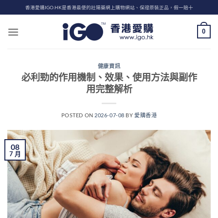
Skip
香港愛購IGO.HK是香港最便的壯陽藥網上購物網站、保證原裝正品，假一賠十
to
content
0
健康資訊
必利勁的作用機制、效果、使用方法與副作
用完整解析
POSTED ON
2026-07-08
BY
愛購香港
08
7 月