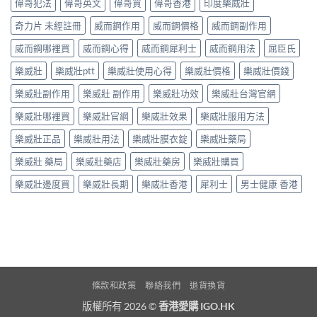
偉哥犯法
偉哥英文
偉哥買
偉哥香港
印度樂威壯
奇力片 未經註冊
威而鋼作用
威而鋼價格
威而鋼副作用
威而鋼哪裡買
威而鋼心得
威而鋼犀利士
威而鋼用法
屈臣氏
樂威壯
樂威壯ptt
樂威壯使用心得
樂威壯價格
樂威壯價錢
樂威壯副作用
樂威壯 副作用
樂威壯功效
樂威壯台灣官網
樂威壯哪裡買
樂威壯官網
樂威壯效果
樂威壯服用方法
樂威壯正品
樂威壯用法
樂威壯膜衣錠
樂威壯藥局
樂威壯 藥局
樂威壯藥店
樂威壯藥房
樂威壯購買
樂威壯邊度買
樂威壯長期
樂威壯香港
犀利士
男士健康 香港
條款和政策
聯絡我們
退貨換貨
版權所有 2026 ©
香港愛購 IGO.HK