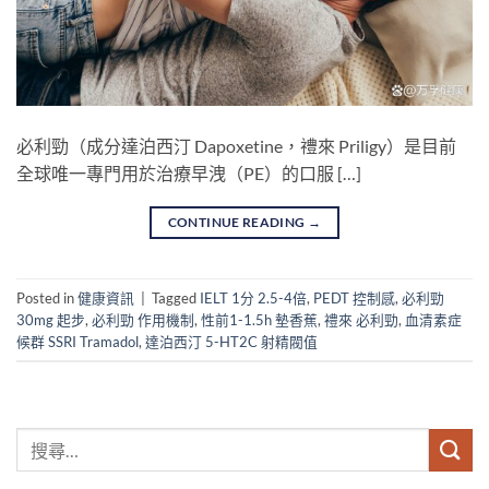
必利勁（成分達泊西汀 Dapoxetine，禮來 Priligy）是目前
全球唯一專門用於治療早洩（PE）的口服 […]
CONTINUE READING
→
Posted in
健康資訊
|
Tagged
IELT 1分 2.5-4倍
,
PEDT 控制感
,
必利勁
30mg 起步
,
必利勁 作用機制
,
性前1-1.5h 墊香蕉
,
禮來 必利勁
,
血清素症
候群 SSRI Tramadol
,
達泊西汀 5-HT2C 射精閥值