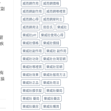
、
威而鋼作用
威而鋼價格
度副
威而鋼副作用
威而鋼哪裡買
威而鋼心得
威而鋼犀利士
威而鋼用法
屈臣氏
樂威壯
樂威壯ptt
樂威壯使用心得
管
樂威壯價格
樂威壯價錢
疾
樂威壯副作用
樂威壯 副作用
樂威壯功效
樂威壯台灣官網
樂威壯哪裡買
樂威壯官網
%有
樂威壯效果
樂威壯服用方法
重損
樂威壯正品
樂威壯用法
樂威壯膜衣錠
樂威壯藥局
樂威壯 藥局
樂威壯藥店
樂威壯藥房
樂威壯購買