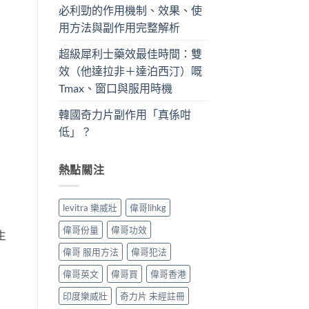
必利勁的作用機制、效果、使
用方法與副作用完整解析
超級犀利士藥效最佳時間：雙
效（他達拉非＋達泊西汀）嘅
Tmax、窗口與服用時機
韓國奇力片副作用「真係咁
低」？
熱點關注
levitra 樂威壯
偉哥lihkg
偉哥份量
偉哥功效
生
偉哥 服用方法
偉哥犯法
偉哥英文
偉哥買
偉哥香港
印度樂威壯
奇力片 未經註冊