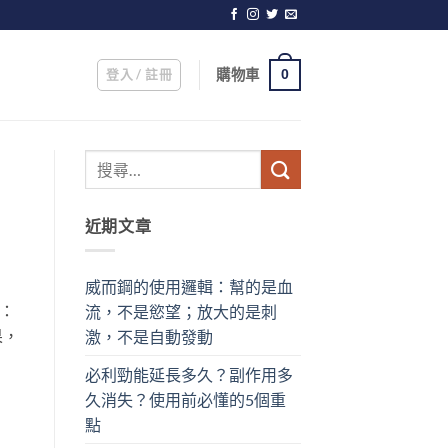
登入 / 註冊
購物車
0
近期文章
威而鋼的使用邏輯：幫的是血
：
流，不是慾望；放大的是刺
果，
激，不是自動發動
必利勁能延長多久？副作用多
久消失？使用前必懂的5個重
點