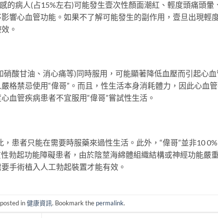
感的病人(占15%左右)可能發生壹次性顏面潮紅、輕度頭痛頭暈
不影響心血管功能。如果不了解可能發生的副作用，壹旦出現輕
療效。
如硝酸甘油、消心痛等)同時服用，可能顯著降低血壓而引起心血
嚴格禁忌使用“偉哥”。而且，性生活本身消耗體力，因此心血管
心血管疾病患者不宜服用“偉哥”嘗試性生活。
，患者只能在需要時服藥來過性生活。此外，“偉哥”並非10 0
質性勃起功能障礙患者，由於陰莖海綿體組織結構或神經功能嚴
需要手術植入人工勃起裝置才能有效。
 posted in
健康資訊
. Bookmark the
permalink
.