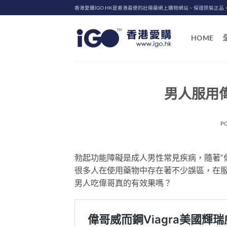
Skip
香港愛購IGO.HK是香港最便的壯陽藥網上購物網站、保證原裝正品
to
content
HOME
男人服用偉
P
勃起功能障礙是成人男性常見疾病，隨著“
很多人在使用藥物中存在著不少誤區，在
男人吃偉哥真的有效果嗎？