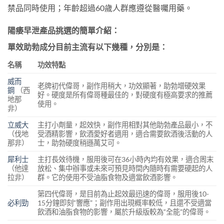
禁品同時使用；年齡超過60歲人群應遵從醫囑用藥。
陽痿早泄
產品挑選的簡單介紹：
單效助勃成分目前主流有以下幾種，分別是：
名稱
功效特點
威而
老牌初代偉哥，副作用稍大，功效顯著，助勃增硬效果
鋼
（西
好。硬度是所有偉哥種最佳的，對硬度有極高要求的推薦
地那
使用。
非）
立威大
主打小劑量，起效快，副作用相對其他助勃產品最小，不
（伐地
受酒精影響，飲酒愛好者適用，適合需要飲酒後活動的人
那非）
士，助勃硬度稍遜萬艾可。
犀利士
主打長效待機，服用後可在36小時內均有效果，適合周末
（他達
放松、集中辦事或未來可預見時間內隨時有需要硬起的人
拉非）
群。它的使用不受油脂食物及適當飲酒影響。
第四代偉哥，是目前為止起效最迅速的偉哥，服用後10-
必利勁
15分鐘即刻“響應”；副作用出現概率較低，且還不受適當
飲酒和油脂食物的影響，屬於升級版較為“全能”的偉哥。