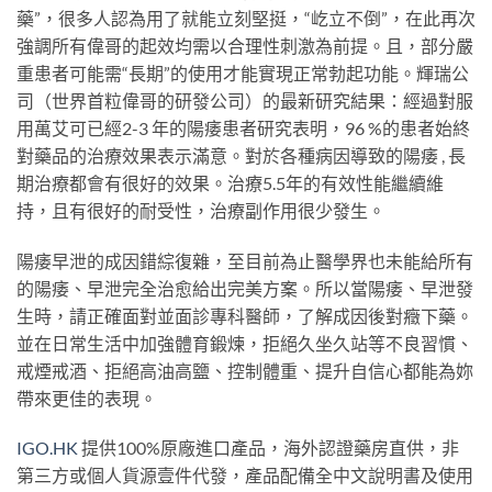
藥”，很多人認為用了就能立刻堅挺，“屹立不倒”，在此再次
強調所有偉哥的起效均需以合理性刺激為前提。且，部分嚴
重患者可能需“長期”的使用才能實現正常勃起功能。輝瑞公
司（世界首粒偉哥的研發公司）的最新研究結果：經過對服
用萬艾可已經2-3 年的陽痿患者研究表明，96 %的患者始終
對藥品的治療效果表示滿意。對於各種病因導致的陽痿 , 長
期治療都會有很好的效果。治療5.5年的有效性能繼續維
持，且有很好的耐受性，治療副作用很少發生。
陽痿早泄的成因錯綜復雜，至目前為止醫學界也未能給所有
的陽痿、早泄完全治愈給出完美方案。所以當陽痿、早泄發
生時，請正確面對並面診專科醫師，了解成因後對癥下藥。
並在日常生活中加強體育鍛煉，拒絕久坐久站等不良習慣、
戒煙戒酒、拒絕高油高鹽、控制體重、提升自信心都能為妳
帶來更佳的表現。
IGO.HK
提供100%原廠進口產品，海外認證藥房直供，非
第三方或個人貨源壹件代發，產品配備全中文說明書及使用