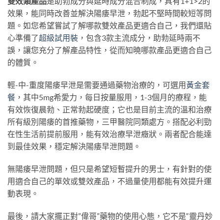
雙效類產品
是助勃成分與延時成分混合制成，具有1+1>2的
效果，能同時改善並解決陽痿早泄，勃起不堅時間較短等問
題。如您希望嘗試了解哪款雙效產品更適合自己，我們還貼
心準備了
超級試用裝
，包含3款主流成分，助勃延時兩不
誤，讓您充分了解產品特性，從而知曉哪款產品更適合自己
的體質。
輕-中-重度陽痿早泄是需要通過藥物治療的，可選用
黃金套
餐
，其中5mg希愛力，每日按量服用，1-3個月的療程，能
有效恢復晨勃、正常勃起硬度；它也是目前主流的溫和治療
所有級別陽痿的首推藥物，三甲醫院同類處方。搭配必利勁
在性生活前提前服用，能有效治療早泄癥狀。兩者配合能達
到最佳效果，穩定解決陽痿早泄問題。
無陽痿早泄問題，但只是希望短暫提升的男士，有針對的使
用適合自己的單效或雙效產品，不過量使用都能有效提升運
動表現。
最後，請大家擺正對”偉哥”藥物的使用心態，它不是“靈丹妙