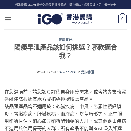
Skip
香港愛購IGO.HK是香港最便的壯陽藥網上購物網站、保證原裝正品，假一賠十
to
content
0
健康資訊
陽痿早泄產品該如何挑選？哪款適合
我？
POSTED ON
2022-11-30
BY
愛購香港
在您選購前，請您認真評估自身用藥需求，或咨詢專業執照
醫師建議根據其處方或指導挑選所需產品。
該品類產品均不適用於
：心臟疾病、中風、色素性視網膜
炎、腎臟疾病、肝臟疾病、血液病、陰莖畸形等、 正在服
用硝酸甘油、消心痛等硝酸酯類藥的人群，或其他嚴重疾病
不適用於使用偉哥的人群；所有產品不能與Rush吸入類違