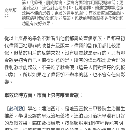
第五代偉哥，肌肉酸痛，腰痛方面副作用顯現概率低；更
強耐受力：適合對西地那非、伐地那非、他達拉非等治療
烏地那
效果不佳的患者；更廣的適用範圍*：有效治療因高血壓、
非
糖尿病引發的勃起功能障礙，包括前列腺癌術後根治勃起
功能有良好效果。
從以上產品的學名不難看出他們都屬於壹個家族，且都是初
代偉哥西地那非的改善升級版本。偉哥的副作用都比較類
似，但基於用戶的反饋來說，沒有哪壹款是更好的，只有哪
壹款更適合自己。值得註意的是，所有的偉哥都需要合理的
性刺激才能起效，不是吃了就會硬（這是人們對偉哥的刻板
印象），所以如果吃了偉哥卻不辦事的話，也不會有任何影
響。
單效延時方面，市面上只有唯壹壹款：
【
必利勁
】學名：達泊西汀。是唯壹壹款三甲醫院主治醫生
推薦，舉世公認的早泄治療藥物。達泊西汀治療早泄有良好
的反饋效果，臨床數據顯示，按醫囑服用1個療程後能有明