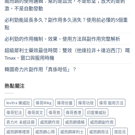
威而鋼的使用邏輯：幫的是血流，不是慾望；放大的是刺
激，不是自動發動
必利勁能延長多久？副作用多久消失？使用前必懂的5個重
點
必利勁的作用機制、效果、使用方法與副作用完整解析
超級犀利士藥效最佳時間：雙效（他達拉非＋達泊西汀）嘅
Tmax、窗口與服用時機
韓國奇力片副作用「真係咁低」？
熱點關注
levitra 樂威壯
偉哥lihkg
偉哥份量
偉哥功效
偉哥 服用方法
偉哥犯法
偉哥英文
偉哥買
偉哥香港
印度樂威壯
奇力片 未經註冊
威而鋼作用
威而鋼價格
威而鋼副作用
威而鋼哪裡買
威而鋼心得
威而鋼犀利士
威而鋼用法
屈臣氏