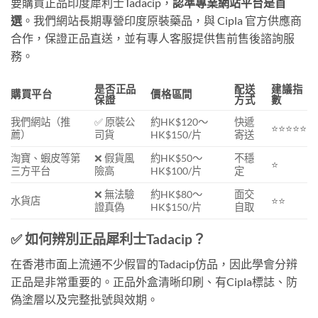
要購買正品印度犀利士Tadacip，
認準專業網站平台是首
選
。我們網站長期專營印度原裝藥品，與 Cipla 官方供應商
合作，保證正品直送，並有專人客服提供售前售後諮詢服
務。
是否正品
配送
建議指
購買平台
價格區間
保證
方式
數
我們網站（推
✅ 原裝公
約HK$120～
快遞
⭐⭐⭐⭐⭐
薦）
司貨
HK$150/片
寄送
淘寶、蝦皮等第
❌ 假貨風
約HK$50～
不穩
⭐
三方平台
險高
HK$100/片
定
❌ 無法驗
約HK$80～
面交
水貨店
⭐⭐
證真偽
HK$150/片
自取
✅ 如何辨別正品犀利士Tadacip？
在香港市面上流通不少假冒的Tadacip仿品，因此學會分辨
正品是非常重要的。正品外盒清晰印刷、有Cipla標誌、防
偽塗層以及完整批號與效期。