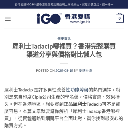
Skip
香港愛購IGO.HK是香港最便的壯陽藥網上購物網站、保證原裝正品，假一賠十
to
content
0
健康資訊
犀利士Tadacip哪裡買？香港完整購買
渠道分享與價格對比懶人包
POSTED ON
2025-08-15
BY
愛購香港
犀利士Tadacip 是許多男性改善
性功能障礙
的熱門選擇，特
別是來自印度Cipla公司生產的學名藥，價格實惠、效果持
久。但在香港地區，想要買到
正品犀利士Tadacip
可不是那
麼容易。本篇文章就要幫你解析「犀利士Tadacip香港哪裡
買」，從實體通路到網購平台全面比對，幫你找到最安心的
購買方式。