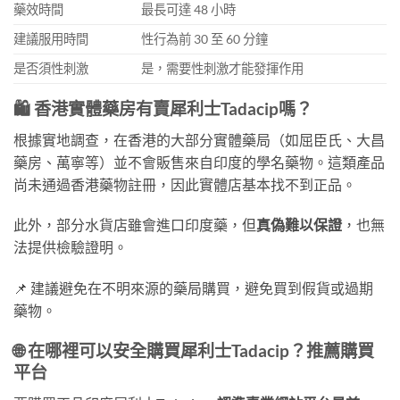
藥效時間
最長可達 48 小時
建議服用時間
性行為前 30 至 60 分鐘
是否須性刺激
是，需要性刺激才能發揮作用
🛍️ 香港實體藥房有賣犀利士Tadacip嗎？
根據實地調查，在香港的大部分實體藥局（如屈臣氏、大昌
藥房、萬寧等）並不會販售來自印度的學名藥物。這類產品
尚未通過香港藥物註冊，因此實體店基本找不到正品。
此外，部分水貨店雖會進口印度藥，但
真偽難以保證
，也無
法提供檢驗證明。
📌 建議避免在不明來源的藥局購買，避免買到假貨或過期
藥物。
🌐 在哪裡可以安全購買犀利士Tadacip？推薦購買
平台