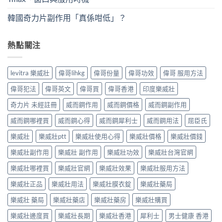
韓國奇力片副作用「真係咁低」？
熱點關注
levitra 樂威壯
偉哥lihkg
偉哥份量
偉哥功效
偉哥 服用方法
偉哥犯法
偉哥英文
偉哥買
偉哥香港
印度樂威壯
奇力片 未經註冊
威而鋼作用
威而鋼價格
威而鋼副作用
威而鋼哪裡買
威而鋼心得
威而鋼犀利士
威而鋼用法
屈臣氏
樂威壯
樂威壯ptt
樂威壯使用心得
樂威壯價格
樂威壯價錢
樂威壯副作用
樂威壯 副作用
樂威壯功效
樂威壯台灣官網
樂威壯哪裡買
樂威壯官網
樂威壯效果
樂威壯服用方法
樂威壯正品
樂威壯用法
樂威壯膜衣錠
樂威壯藥局
樂威壯 藥局
樂威壯藥店
樂威壯藥房
樂威壯購買
樂威壯邊度買
樂威壯長期
樂威壯香港
犀利士
男士健康 香港