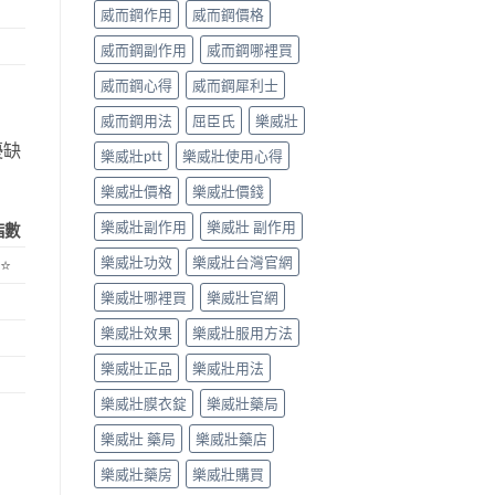
威而鋼作用
威而鋼價格
威而鋼副作用
威而鋼哪裡買
威而鋼心得
威而鋼犀利士
威而鋼用法
屈臣氏
樂威壯
優缺
樂威壯ptt
樂威壯使用心得
樂威壯價格
樂威壯價錢
樂威壯副作用
樂威壯 副作用
指數
樂威壯功效
樂威壯台灣官網
⭐⭐
樂威壯哪裡買
樂威壯官網
樂威壯效果
樂威壯服用方法
樂威壯正品
樂威壯用法
樂威壯膜衣錠
樂威壯藥局
樂威壯 藥局
樂威壯藥店
樂威壯藥房
樂威壯購買