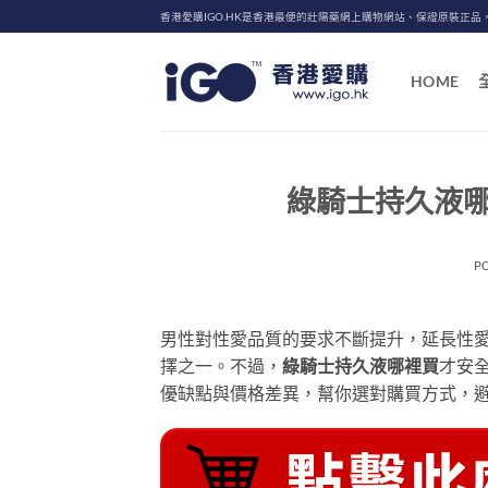
Skip
香港愛購IGO.HK是香港最便的壯陽藥網上購物網站、保證原裝正品
to
content
HOME
綠騎士持久液
P
男性對性愛品質的要求不斷提升，延長性
擇之一。不過，
綠騎士持久液哪裡買
才安
優缺點與價格差異，幫你選對購買方式，