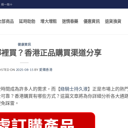
，假一賠十
全部商品
延時助勃
增大增粗
迷情春藥
優惠資訊
退貨換貨
健康資訊
哪裡買？香港正品購買渠道分享
OSTED ON
2025-08-15
BY
愛購香港
愛時間成為許多人的需求，而【
綠騎士持久液
】正是市場上的熱
全可靠？香港購買有哪些方式？這篇文章將為你詳細分析各大通
避免踩雷。