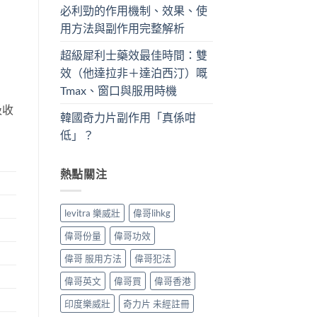
必利勁的作用機制、效果、使
用方法與副作用完整解析
超級犀利士藥效最佳時間：雙
效（他達拉非＋達泊西汀）嘅
Tmax、窗口與服用時機
吸收
韓國奇力片副作用「真係咁
低」？
熱點關注
levitra 樂威壯
偉哥lihkg
偉哥份量
偉哥功效
偉哥 服用方法
偉哥犯法
偉哥英文
偉哥買
偉哥香港
印度樂威壯
奇力片 未經註冊