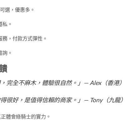
種組合可選，優惠多。
隱私。
服務，付款方式彈性。
諮詢。
饋
間，完全不麻木，體驗很自然。」— Alex（香港）
做得很好，是值得信賴的商家。」— Tony（九龍）
真正體會綠騎士的實力。