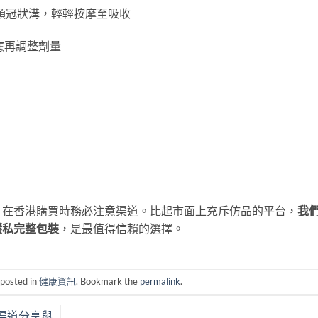
於龜頭冠狀溝，輕輕按摩至吸收
反應再調整劑量
，在香港購買時務必注意渠道。比起市面上充斥仿品的平台，
我
隱私完整包裝
，是最值得信賴的選擇。
 posted in
健康資訊
. Bookmark the
permalink
.
買渠道分享與