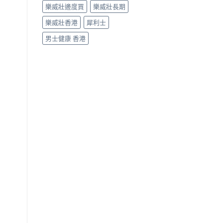
樂威壯邊度買
樂威壯長期
樂威壯香港
犀利士
男士健康 香港