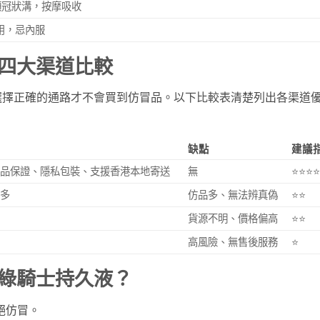
龜頭冠狀溝，按摩吸收
用，忌內服
四大渠道比較
選擇正確的通路才不會買到仿冒品。以下比較表清楚列出各渠道
缺點
建議
正品保證、隱私包裝、支援香港本地寄送
無
⭐⭐⭐
擇多
仿品多、無法辨真偽
⭐⭐
貨源不明、價格偏高
⭐⭐
高風險、無售後服務
⭐
綠騎士持久液？
絕仿冒。