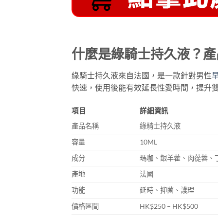
什麼是綠騎士持久液？產
綠騎士持久液來自法國，是一款針對男性
快速，使用後能有效延長性愛時間，提升
項目
詳細資訊
產品名稱
綠騎士持久液
容量
10ML
成分
瑪咖、銀羊藿、肉蓯蓉、丁
產地
法國
功能
延時、抑菌、護理
價格區間
HK$250 – HK$500