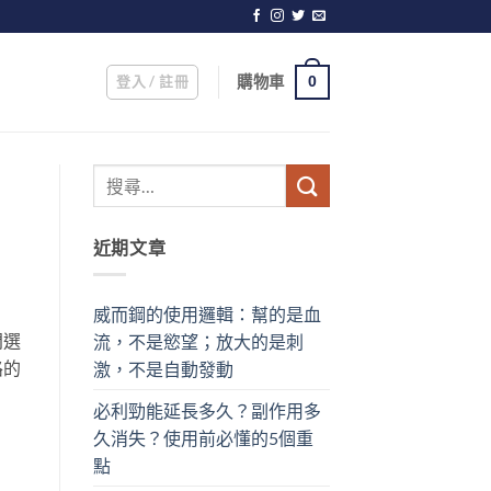
登入 / 註冊
購物車
0
近期文章
威而鋼的使用邏輯：幫的是血
門選
流，不是慾望；放大的是刺
路的
激，不是自動發動
必利勁能延長多久？副作用多
久消失？使用前必懂的5個重
點