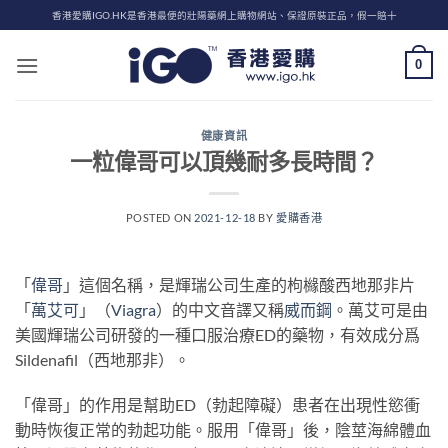
Skip
香港愛購IGO.HK是香港最便的壯陽藥網上購物網站、保證原裝正品，假一賠十
to
content
0
健康資訊
一粒偉哥可以頂幾耐多長時間？
POSTED ON
2021-12-18
BY
愛購香港
「
偉哥
」這個名稱，是輝瑞公司生產的枸櫞酸西地那非片
「
萬艾可
」（
Viagra
）的中文音譯又稱
威而鋼
。萬艾可是由
美國輝瑞公司研發的一種口服治療ED的藥物，有效成分爲
Sildenafil（西地那非）。
「偉哥」的作用是幫助ED（勃起障礙）患者在出現性慾衝
動時恢復正常的勃起功能。服用「偉哥」後，陰莖海綿體血