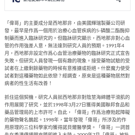
「偉哥」的主要成分是西地那非，由美國輝瑞製藥公司研
發，最早是作爲一個用於治療心血管疾病的5-磷酸二酯酶抑
制藥而進入臨牀研究的。但臨牀研究顯示，西地那非對心血
管的作用強差人意，無法達到研究人員的預期。1991年4
月，西地那非設定作爲心血管治療藥物的臨牀研究正式宣告
失敗。但研究人員發現一個有趣的現象。接受藥物試驗的受
試者在上繳剩餘藥物的時候有意推搪或拒絕。什麼魔力使受
試者對這種藥物如此依戀？經調查，原來是這種藥物居然對
病者的性生活有改善！
抓住這個契機，研究人員就西地那非對陰莖海綿體平滑肌的
作用展開了研究，並於1998年3月27日獲得美國聯邦食品和
藥品管理局的上市許可。自此，「偉哥」作爲治療勃起障礙
的藥物聲名鵲起。1998年，當年發現「偉哥」所涉及的作
用原理的三位科學家均獲得諾貝爾醫學獎。「偉哥」一詞首
先在香港傳播開來隨即進入大陸。2000年7月「偉哥」被批