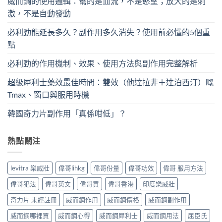
威而鋼的使用邏輯：幫的是血流，不是慾望；放大的是刺
激，不是自動發動
必利勁能延長多久？副作用多久消失？使用前必懂的5個重
點
必利勁的作用機制、效果、使用方法與副作用完整解析
超級犀利士藥效最佳時間：雙效（他達拉非＋達泊西汀）嘅
Tmax、窗口與服用時機
韓國奇力片副作用「真係咁低」？
熱點關注
levitra 樂威壯
偉哥lihkg
偉哥份量
偉哥功效
偉哥 服用方法
偉哥犯法
偉哥英文
偉哥買
偉哥香港
印度樂威壯
奇力片 未經註冊
威而鋼作用
威而鋼價格
威而鋼副作用
威而鋼哪裡買
威而鋼心得
威而鋼犀利士
威而鋼用法
屈臣氏