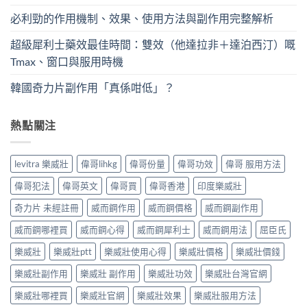
必利勁的作用機制、效果、使用方法與副作用完整解析
超級犀利士藥效最佳時間：雙效（他達拉非＋達泊西汀）嘅
Tmax、窗口與服用時機
韓國奇力片副作用「真係咁低」？
熱點關注
levitra 樂威壯
偉哥lihkg
偉哥份量
偉哥功效
偉哥 服用方法
偉哥犯法
偉哥英文
偉哥買
偉哥香港
印度樂威壯
奇力片 未經註冊
威而鋼作用
威而鋼價格
威而鋼副作用
威而鋼哪裡買
威而鋼心得
威而鋼犀利士
威而鋼用法
屈臣氏
樂威壯
樂威壯ptt
樂威壯使用心得
樂威壯價格
樂威壯價錢
樂威壯副作用
樂威壯 副作用
樂威壯功效
樂威壯台灣官網
樂威壯哪裡買
樂威壯官網
樂威壯效果
樂威壯服用方法