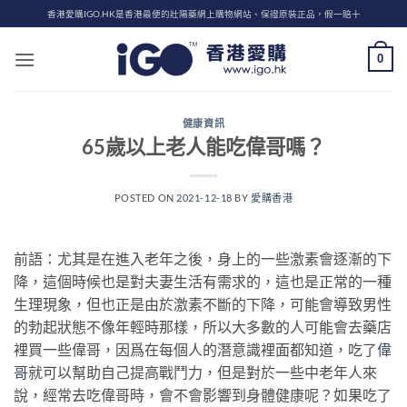
Skip
香港愛購IGO.HK是香港最便的壯陽藥網上購物網站、保證原裝正品，假一賠十
to
content
0
健康資訊
65歲以上老人能吃偉哥嗎？
POSTED ON
2021-12-18
BY
愛購香港
前語：尤其是在進入老年之後，身上的一些激素會逐漸的下
降，這個時候也是對夫妻生活有需求的，這也是正常的一種
生理現象，但也正是由於激素不斷的下降，可能會導致男性
的勃起狀態不像年輕時那樣，所以大多數的人可能會去藥店
裡買一些偉哥，因爲在每個人的潛意識裡面都知道，吃了
偉
哥
就可以幫助自己提高戰鬥力，但是對於一些中老年人來
說，經常去吃偉哥時，會不會影響到身體健康呢？如果吃了